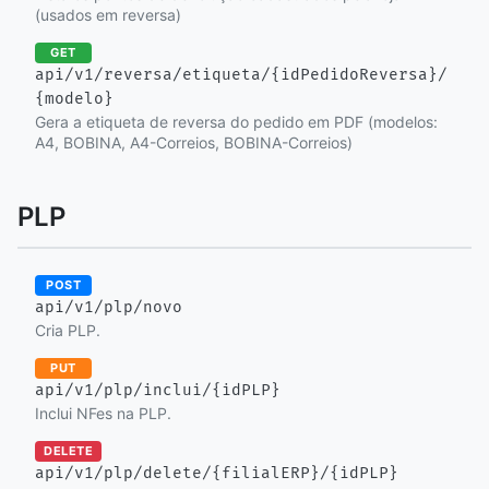
(usados em reversa)
GET
api/v1/reversa/etiqueta/{idPedidoReversa}/
{modelo}
Gera a etiqueta de reversa do pedido em PDF (modelos:
A4, BOBINA, A4-Correios, BOBINA-Correios)
PLP
POST
api/v1/plp/novo
Cria PLP.
PUT
api/v1/plp/inclui/{idPLP}
Inclui NFes na PLP.
DELETE
api/v1/plp/delete/{filialERP}/{idPLP}