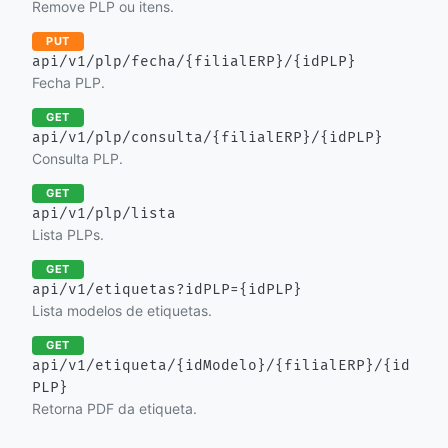
Remove PLP ou itens.
PUT
api/v1/plp/fecha/{filialERP}/{idPLP}
Fecha PLP.
GET
api/v1/plp/consulta/{filialERP}/{idPLP}
Consulta PLP.
GET
api/v1/plp/lista
Lista PLPs.
GET
api/v1/etiquetas?idPLP={idPLP}
Lista modelos de etiquetas.
GET
api/v1/etiqueta/{idModelo}/{filialERP}/{id
PLP}
Retorna PDF da etiqueta.