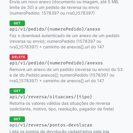
Envia um novo anexo (documento ou imagem, até 5 MB,
limite de 30) a um pedido de reversa ou envio
(numeroPedido: 1578397 ou rvs0_1578397)
GET
api/v1/pedido/{numeroPedido}/anexo
Faz o download autenticado de um anexo de um pedido
(reversa ou envio); numeroPedido (1578397 ou
rvs0_1578397) + caminho de anexos[].url do 147
DELETE
api/v1/pedido/{numeroPedido}/anexos
Remove um anexo de um pedido (reversa ou envio) do S3
e de db.Pedido.anexos[]; numeroPedido (1578397 ou
rvs0_1578397) + caminho de anexos[].url do 147
GET
api/v1/reversa/situacoes/{tipo}
Retorna os valores válidos das situações de reversa
(solicitante, motivo, tipo, resolução, pagador de frete)
GET
api/v1/reversa/pontos-devolucao
Lista os pontos de devolução cadastrados pela loja