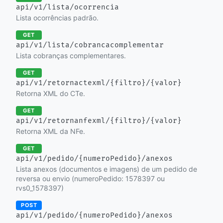
api/v1/lista/ocorrencia
Lista ocorrências padrão.
GET
api/v1/lista/cobrancacomplementar
Lista cobranças complementares.
GET
api/v1/retornactexml/{filtro}/{valor}
Retorna XML do CTe.
GET
api/v1/retornanfexml/{filtro}/{valor}
Retorna XML da NFe.
GET
api/v1/pedido/{numeroPedido}/anexos
Lista anexos (documentos e imagens) de um pedido de
reversa ou envio (numeroPedido: 1578397 ou
rvs0_1578397)
POST
api/v1/pedido/{numeroPedido}/anexos