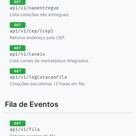
GET
api/v1/naoentregue
Lista cotações não entregues.
GET
api/v1/cep/{cep}
Retorna endereço pelo CEP.
GET
api/v1/canais
Lista canais de marketplace integrados.
GET
api/v1/logCotacaoFila
Cotações das últimas 12 horas em fila.
Fila de Eventos
GET
api/v1/fila
Retorna eventos da fila.