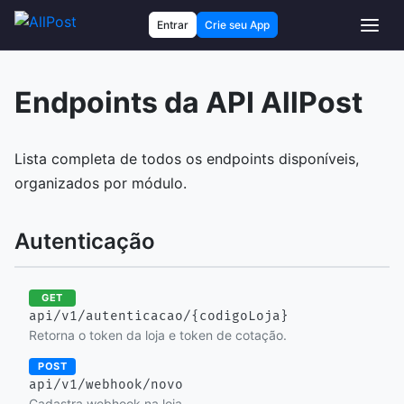
Entrar
Crie seu App
Endpoints da API AllPost
Lista completa de todos os endpoints disponíveis,
organizados por módulo.
Autenticação
GET
api/v1/autenticacao/{codigoLoja}
Retorna o token da loja e token de cotação.
POST
api/v1/webhook/novo
Cadastra webhook na loja.