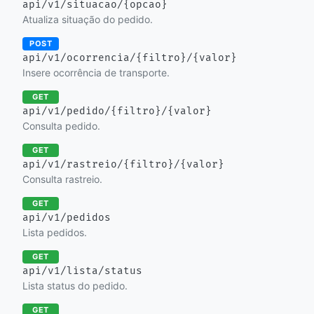
api/v1/situacao/{opcao}
Atualiza situação do pedido.
POST
api/v1/ocorrencia/{filtro}/{valor}
Insere ocorrência de transporte.
GET
api/v1/pedido/{filtro}/{valor}
Consulta pedido.
GET
api/v1/rastreio/{filtro}/{valor}
Consulta rastreio.
GET
api/v1/pedidos
Lista pedidos.
GET
api/v1/lista/status
Lista status do pedido.
GET