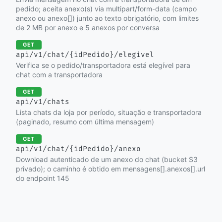
pedido; aceita anexo(s) via multipart/form-data (campo
anexo ou anexo[]) junto ao texto obrigatório, com limites
de 2 MB por anexo e 5 anexos por conversa
GET
api/v1/chat/{idPedido}/elegivel
Verifica se o pedido/transportadora está elegível para
chat com a transportadora
GET
api/v1/chats
Lista chats da loja por período, situação e transportadora
(paginado, resumo com última mensagem)
GET
api/v1/chat/{idPedido}/anexo
Download autenticado de um anexo do chat (bucket S3
privado); o caminho é obtido em mensagens[].anexos[].url
do endpoint 145