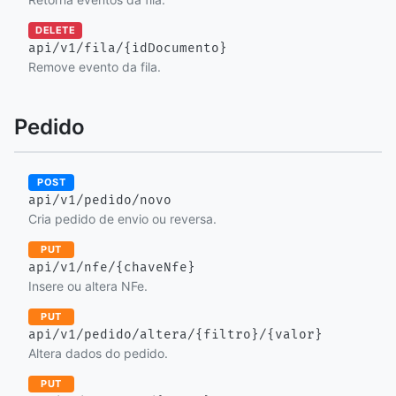
DELETE
api/v1/fila/{idDocumento}
Remove evento da fila.
Pedido
POST
api/v1/pedido/novo
Cria pedido de envio ou reversa.
PUT
api/v1/nfe/{chaveNfe}
Insere ou altera NFe.
PUT
api/v1/pedido/altera/{filtro}/{valor}
Altera dados do pedido.
PUT