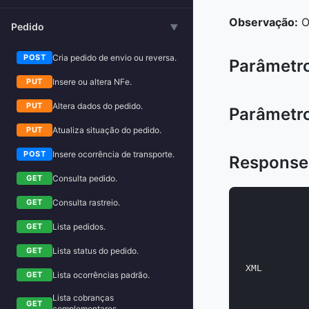
Observação:
O 
Pedido
▶
Cria pedido de envio ou reversa.
POST
Parâmetro
Insere ou altera NFe.
PUT
Altera dados do pedido.
PUT
Parâmetro
Atualiza situação do pedido.
PUT
Insere ocorrência de transporte.
POST
Response
Consulta pedido.
GET
Consulta rastreio.
GET
Lista pedidos.
GET
Lista status do pedido.
GET
XML
Lista ocorrências padrão.
GET
Lista cobranças
GET
complementares.