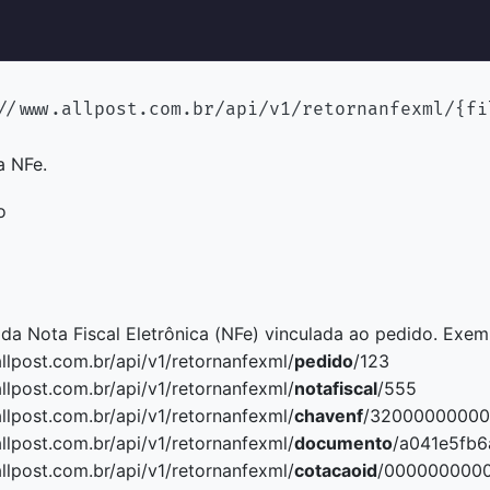
//www.allpost.com.br/api/v1/retornanfexml/{fi
a NFe.
o
o
da Nota Fiscal Eletrônica (NFe) vinculada ao pedido. Exem
llpost.com.br/api/v1/retornanfexml/
pedido
/123
llpost.com.br/api/v1/retornanfexml/
notafiscal
/555
llpost.com.br/api/v1/retornanfexml/
chavenf
/3200000000
llpost.com.br/api/v1/retornanfexml/
documento
/a041e5fb
llpost.com.br/api/v1/retornanfexml/
cotacaoid
/000000000