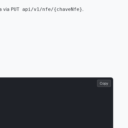
a via
.
PUT api/v1/nfe/{chaveNfe}
Copy