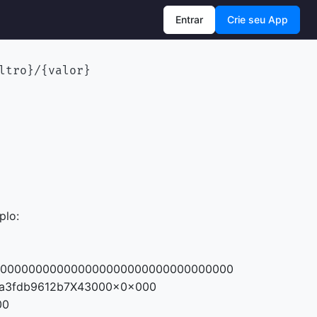
Entrar
Crie seu App
ltro}/{valor}
plo:
0000000000000000000000000000000000
6a3fdb9612b7X43000x0x000
00