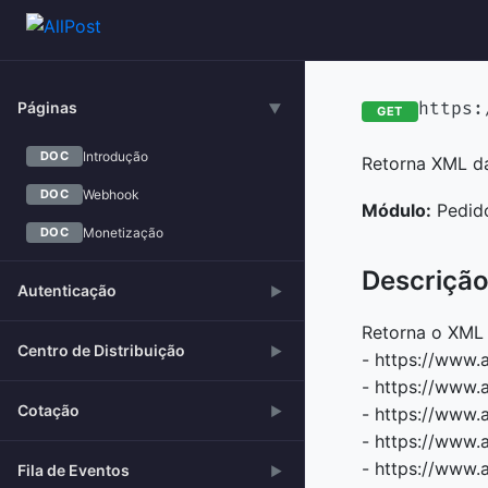
Páginas
https:
▶
GET
Introdução
DOC
Retorna XML d
Webhook
DOC
Módulo:
Pedid
Monetização
DOC
Descriçã
Autenticação
▶
Retorna o XML 
Centro de Distribuição
▶
- https://www.a
- https://www.a
Cotação
▶
- https://www.a
- https://www.a
- https://www.a
Fila de Eventos
▶