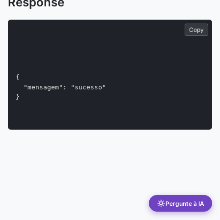
Response
Copy
{

	"mensagem": "sucesso"

}
Pergunte à IA