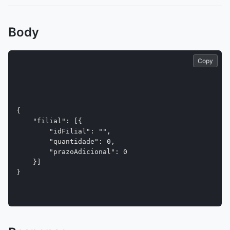
Body
Copy
{

    "filial": [{

        "idFilial": "",

        "quantidade": 0,

        "prazoAdicional": 0

    }]

}