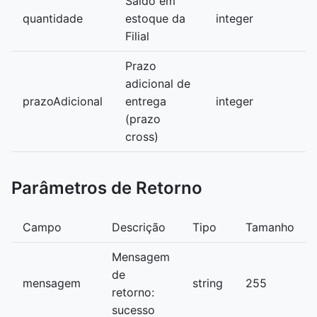
Saldo em
quantidade
estoque da
integer
Filial
Prazo
adicional de
prazoAdicional
entrega
integer
(prazo
cross)
Parâmetros de Retorno
Campo
Descrição
Tipo
Tamanho
Mensagem
de
mensagem
string
255
retorno:
sucesso